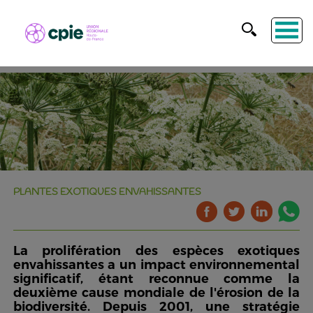
PLANTES EXOTIQUES ENVAHISSANTES
La prolifération des espèces exotiques
envahissantes a un impact environnemental
significatif, étant reconnue comme la
deuxième cause mondiale de l'érosion de la
biodiversité. Depuis 2001, une stratégie