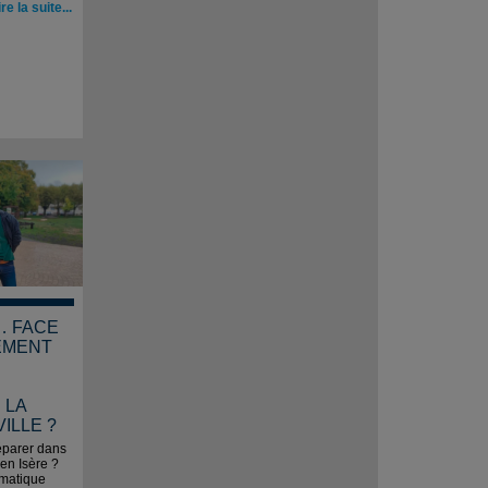
ire la suite...
… FACE
EMENT
 LA
ILLE ?
réparer dans
en Isère ?
imatique