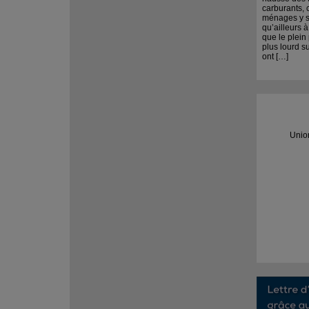
carburants, 
ménages y so
qu’ailleurs à
que le plein
plus lourd su
ont […]
Unio