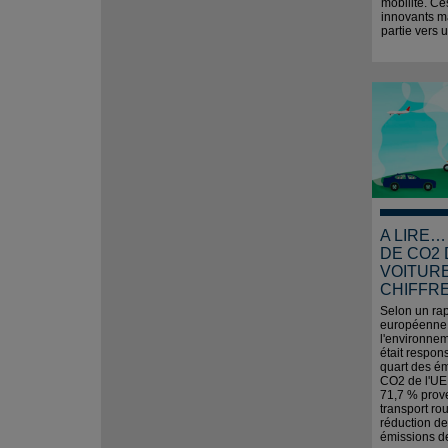
mobilité. Ce
innovants ma
partie vers 
A LIRE…
DE CO2
VOITURE
CHIFFR
Selon un rap
européenne
l'environnem
était respon
quart des ém
CO2 de l'UE
71,7 % prov
transport rou
réduction d
émissions de