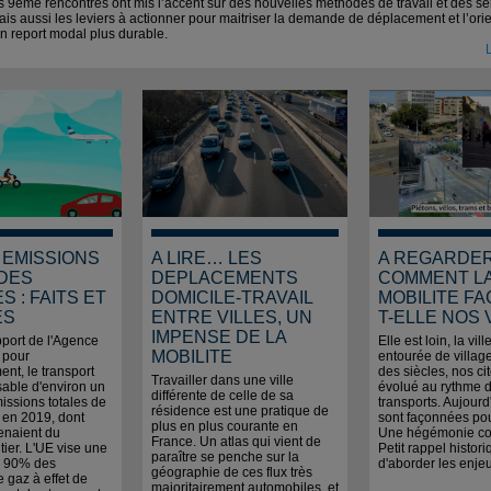
s 9ème rencontres ont mis l’accent sur des nouvelles méthodes de travail et des se
is aussi les leviers à actionner pour maitriser la demande de déplacement et l’ori
un report modal plus durable.
L
 EMISSIONS
A LIRE… LES
A REGARDE
 DES
DEPLACEMENTS
COMMENT L
S : FAITS ET
DOMICILE-TRAVAIL
MOBILITE F
ES
ENTRE VILLES, UN
T-ELLE NOS 
IMPENSE DE LA
port de l'Agence
Elle est loin, la vi
MOBILITE
 pour
entourée de villag
ent, le transport
des siècles, nos ci
Travailler dans une ville
sable d'environ un
évolué au rythme 
différente de celle de sa
issions totales de
transports. Aujourd'
résidence est une pratique de
 en 2019, dont
sont façonnées pour
plus en plus courante en
enaient du
Une hégémonie co
France. Un atlas qui vient de
tier. L'UE vise une
Petit rappel histori
paraître se penche sur la
e 90% des
d'aborder les enjeu
géographie de ces flux très
 gaz à effet de
majoritairement automobiles, et