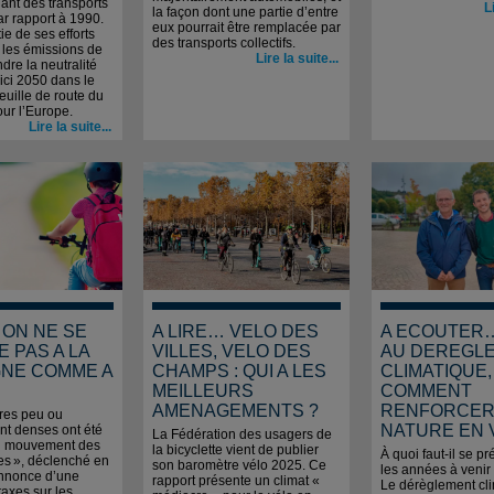
ant des transports
L
la façon dont une partie d’entre
ar rapport à 1990.
eux pourrait être remplacée par
tie de ses efforts
des transports collectifs.
 les émissions de
Lire la suite...
dre la neutralité
'ici 2050 dans le
euille de route du
our l’Europe.
Lire la suite...
 ON NE SE
A LIRE… VELO DES
A ECOUTER
 PAS A LA
VILLES, VELO DES
AU DEREGL
NE COMME A
CHAMPS : QUI A LES
CLIMATIQUE,
MEILLEURS
COMMENT
AMENAGEMENTS ?
RENFORCER
oires peu ou
NATURE EN V
t denses ont été
La Fédération des usagers de
du mouvement des
la bicyclette vient de publier
À quoi faut-il se p
nes », déclenché en
son baromètre vélo 2025. Ce
les années à venir 
annonce d’une
rapport présente un climat «
Le dérèglement cl
axes sur les