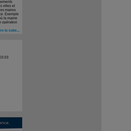
gements
 villes et
les maires
ace. Exemple
où la mairie
 opération
ire la suite...
03.03