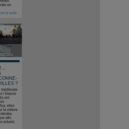
rvices
enter en
ire la suite...
R…
A
ACONNE-
VILLES ?
lle médiévale
es ! Depuis
tés ont
des
hui, elles
 la voiture.
ntestée.
que afin
x actuels.