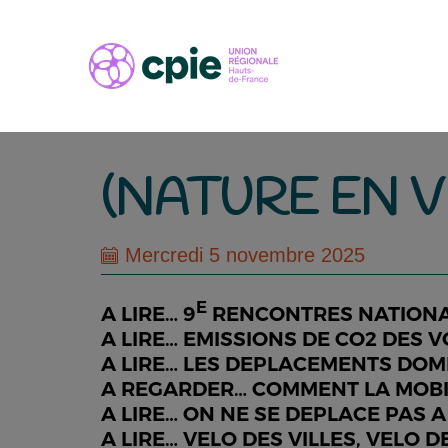
(NATURE EN V
Mercredi 5 novembre 2025
E
A LIRE… 9
RENCONTRES NATIONA
A LIRE… EMISSIONS DE CO2 DES VO
A LIRE… LES DEPLACEMENTS DOMI
A REGARDER… COMMENT LA MOBIL
A LIRE… ON NE SE DEPLACE PAS 
A LIRE… VELO DES VILLES, VELO 