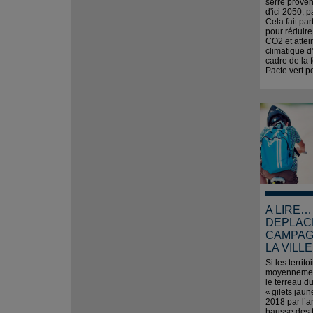
serre proven
d'ici 2050, p
Cela fait par
pour réduire
CO2 et attein
climatique d
cadre de la f
Pacte vert p
A LIRE…
DEPLACE
CAMPAG
LA VILLE
Si les territ
moyennemen
le terreau 
« gilets jau
2018 par l’
hausse des t