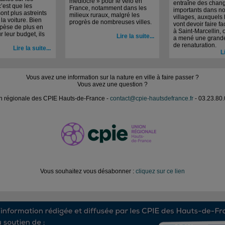
médiocre » pour le vélo en
entraîne des chan
c’est que les
France, notamment dans les
importants dans nos
nt plus astreints
milieux ruraux, malgré les
villages, auxquels 
 la voiture. Bien
progrès de nombreuses villes.
vont devoir faire f
 pèse de plus en
à Saint-Marcellin, 
r leur budget, ils
Lire la suite...
a mené une grande
de renaturation.
Lire la suite...
L
Vous avez une information sur la nature en ville à faire passer ?
Vous avez une question ?
n régionale des CPIE Hauts-de-France -
contact@cpie-hautsdefrance.fr
- 03.23.80.
Vous souhaitez vous désabonner :
cliquez sur ce lien