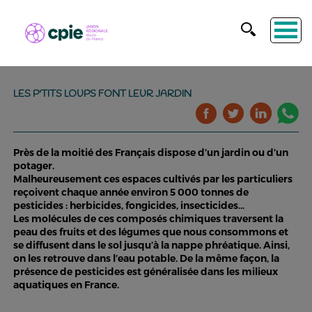
LES P'TITS LOUPS FONT LEUR JARDIN
Près de la moitié des Français dispose d’un jardin ou d’un
potager.
Malheureusement ces espaces cultivés par les particuliers
reçoivent chaque année environ 5 000 tonnes de
pesticides : herbicides, fongicides, insecticides…
Les molécules de ces composés chimiques traversent la
peau des fruits et des légumes que nous consommons et
se diffusent dans le sol jusqu’à la nappe phréatique. Ainsi,
on les retrouve dans l’eau potable. De la même façon, la
présence de pesticides est généralisée dans les milieux
aquatiques en France.