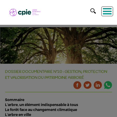
DOSSIER DOCUMENTAIRE N°20 : GESTION, PROTECTION
ET VALORISATION DU PATRIMOINE ARBORÉ
Sommaire
L’arbre, un élément indispensable à tous
La forêt face au changement climatique
L’arbre en ville