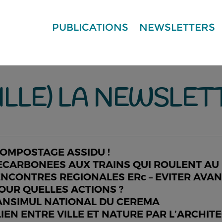
PUBLICATIONS
NEWSLETTERS
ILLE) LA NEWSLETT
COMPOSTAGE ASSIDU !
ECARBONEES AUX TRAINS QUI ROULENT AU 
NCONTRES REGIONALES ERc – EVITER AVANT
OUR QUELLES ACTIONS ?
ANSIMUL NATIONAL DU CEREMA
IEN ENTRE VILLE ET NATURE PAR L’ARCHIT