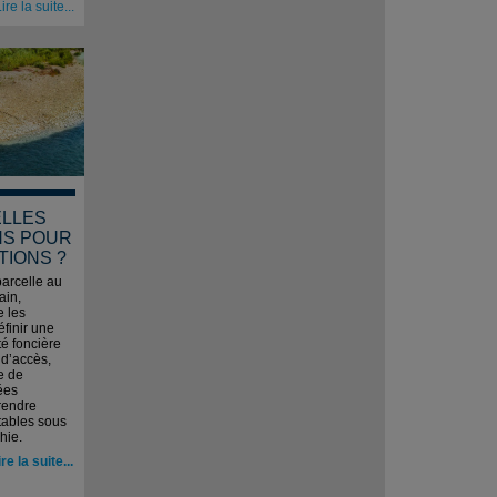
ire la suite...
ELLES
NS POUR
TIONS ?
parcelle au
ain,
e les
éfinir une
té foncière
e d’accès,
e de
ées
 rendre
étables sous
hie.
ire la suite...