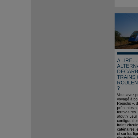
A LIRE…
ALTERN
DECARB
TRAINS 
ROULENT
?
Vous avez p
voyagé à bo
Régiolis », 
présentes su
ferroviaires.
atout ? Leur
configuratio
trains circul
caténaires, 
et sur les li