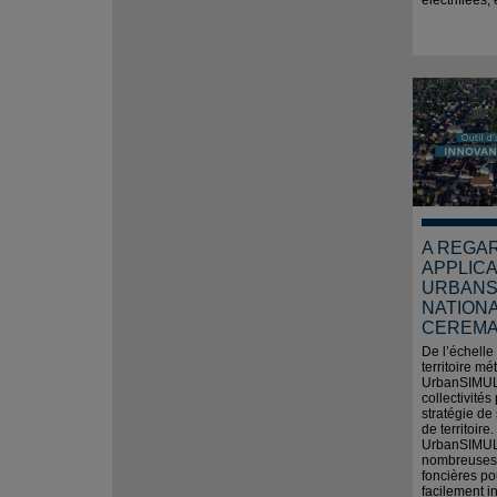
électrifiées
A REGA
APPLICA
URBANS
NATION
CEREM
De l’échelle
territoire mé
UrbanSIMUL 
collectivités
stratégie de
de territoire
UrbanSIMUL
nombreuses
foncières po
facilement i