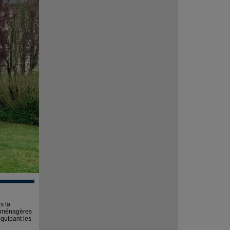
s la
s ménagères
équipant les