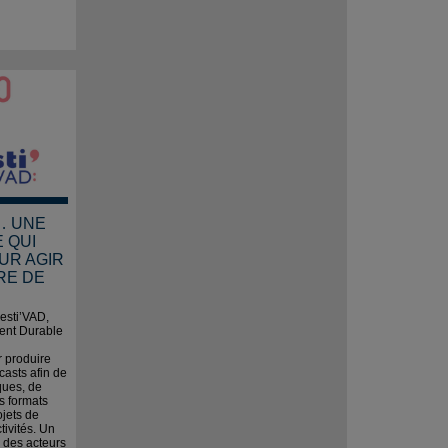
… UNE
 QUI
UR AGIR
RE DE
esti’VAD,
ent Durable
 produire
casts afin de
ques, de
es formats
ojets de
tivités. Un
e des acteurs