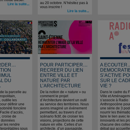
, en mode diesel.
au 20 octobre. N’hésitez pas à
Lire la suite...
vous inscrire !
Lire la suite...
RDER…
POUR PARTICIPER…
A ECOUTER
TION
RECREER DU LIEN
DEMOCRATIE
IMUL
ENTRE VILLE ET
S’ACTIVE PO
AL DU
NATURE PAR
SUR LE CAD
A
L’ARCHITECTURE
VIE ?
 de la parcelle au
De la notion de « nature » ou
Dans le cadre du F
tropolitain,
comment le projet
Ville et Aménagem
outille les
d’Architecture devient un outil
s’associe à Radio
 pour définir une
au service des territoires. Nous
Anthropocène pour
 sobriété foncière
avons imaginé un évènement
une série de 3 pod
. Facile d’accès,
permettant, au travers d’un
nourrir les thémati
 croise de
scénario fictif, de croiser les
faire le lien avec l
 données
visions, projections de cette
innovants et les pr
ur les rendre
nature en ville. Celles d’un
chacune des collec
nterprétables sous
architecte, d’un paysagiste,
débat qui accueill