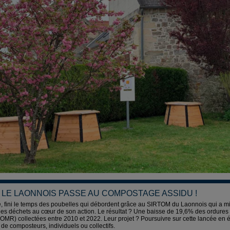
 LE LAONNOIS PASSE AU COMPOSTAGE ASSIDU !
, fini le temps des poubelles qui débordent grâce au SIRTOM du Laonnois qui a mi
des déchets au cœur de son action. Le résultat ? Une baisse de 19,6% des ordure
(OMR) collectées entre 2010 et 2022. Leur projet ? Poursuivre sur cette lancée en 
 de composteurs, individuels ou collectifs.