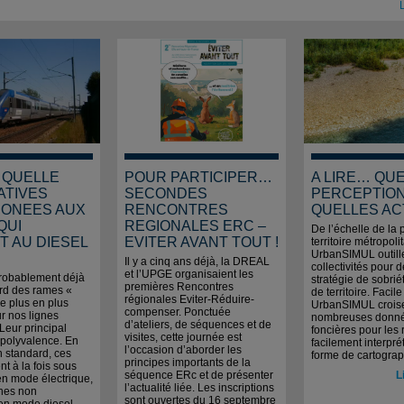
L
 QUELLE
POUR PARTICIPER…
A LIRE… QU
ATIVES
SECONDES
PERCEPTIO
ONEES AUX
RENCONTRES
QUELLES AC
QUI
REGIONALES ERC –
De l’échelle de la 
 AU DIESEL
EVITER AVANT TOUT !
territoire métropolit
UrbanSIMUL outill
Il y a cinq ans déjà, la DREAL
collectivités pour d
et l’UPGE organisaient les
robablement déjà
stratégie de sobrié
premières Rencontres
rd des rames «
de territoire. Facil
régionales Eviter-Réduire-
de plus en plus
UrbanSIMUL crois
compenser. Ponctuée
r nos lignes
nombreuses donn
d’ateliers, de séquences et de
 Leur principal
foncières pour les
visites, cette journée est
 polyvalence. En
facilement interpr
l’occasion d’aborder les
n standard, ces
forme de cartograp
principes importants de la
ent à la fois sous
séquence ERc et de présenter
L
en mode électrique,
l’actualité liée. Les inscriptions
gnes non
sont ouvertes du 16 septembre