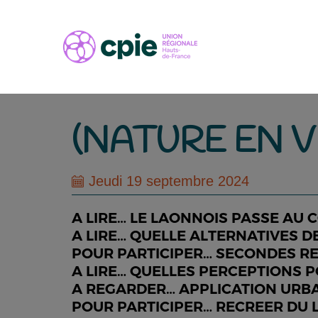
(NATURE EN V
Jeudi 19 septembre 2024
A LIRE… LE LAONNOIS PASSE AU 
A LIRE… QUELLE ALTERNATIVES D
POUR PARTICIPER… SECONDES RE
A LIRE… QUELLES PERCEPTIONS P
A REGARDER… APPLICATION URB
POUR PARTICIPER… RECREER DU L