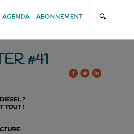
AGENDA
ABONNEMENT
ER #41
DIESEL ?
 TOUT !
ECTURE