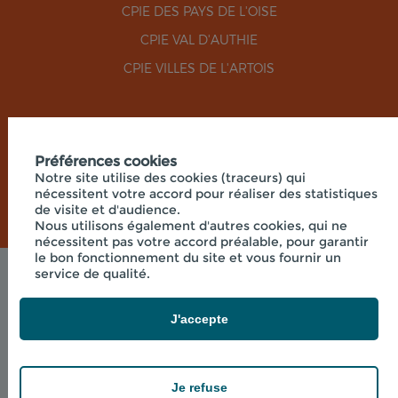
CPIE DES PAYS DE L'OISE
CPIE VAL D'AUTHIE
CPIE VILLES DE L'ARTOIS
RÉSEAUX SOCIAUX
Préférences cookies
Notre site utilise des cookies (traceurs) qui
nécessitent votre accord pour réaliser des statistiques
de visite et d'audience.
Nous utilisons également d'autres cookies, qui ne
nécessitent pas votre accord préalable, pour garantir
le bon fonctionnement du site et vous fournir un
service de qualité.
Mentions légales
© 2026 - UNION RÉGIONALE DES CPIE HAUTS-DE-
FRANCE - SIÈGE SOCIAL 33 RUE DES VICTIMES DE
J'accepte
COMPORTET, 02000 MERLIEUX-ET-
FOUQUEROLLES FRANCE
powered by PR-Rooms
Je refuse