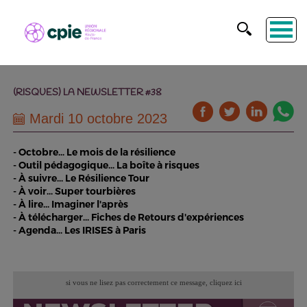
(RISQUES) LA NEWSLETTER #38
Mardi 10 octobre 2023
- Octobre... Le mois de la résilience
- Outil pédagogique... La boîte à risques
- À suivre... Le Résilience Tour
- À voir... Super tourbières
- À lire... Imaginer l'après
- À télécharger... Fiches de Retours d'expériences
- Agenda... Les IRISES à Paris
si vous ne lisez pas correctement ce message,
cliquez ici