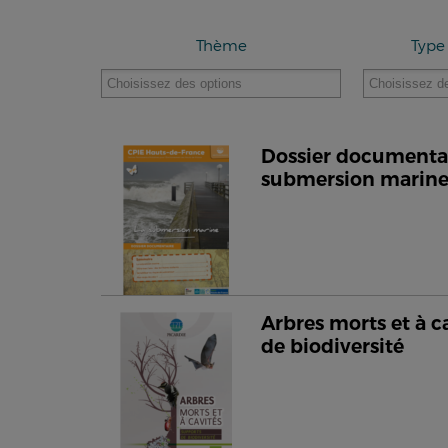
Thème
Type
Dossier documentair
submersion marin
Arbres morts et à c
de biodiversité