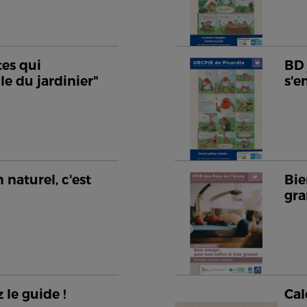
tes qui
BD 
le du jardinier"
s'
 naturel, c'est
Bie
gra
 le guide !
Cal