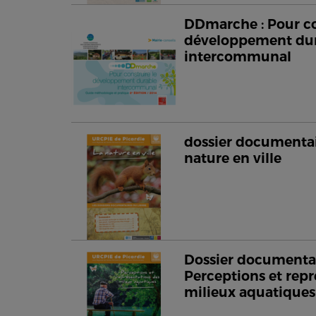
DDmarche : Pour co
développement du
intercommunal
dossier documentair
nature en ville
Dossier documentai
Perceptions et repr
milieux aquatiques