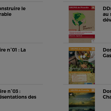
nstruire le
DDm
rable
au 
dé
e n°01 : La
Dos
Gas
re n°03 :
Dos
ésentations des
Cha