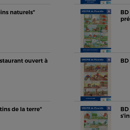
oins naturels"
BD 
pré
staurant ouvert à
BD 
tins de la terre"
BD 
s'i