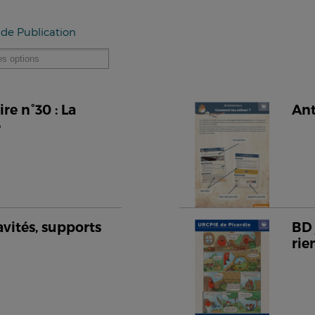
 de Publication
e n°30 : La
Ant
e
avités, supports
BD 
rie