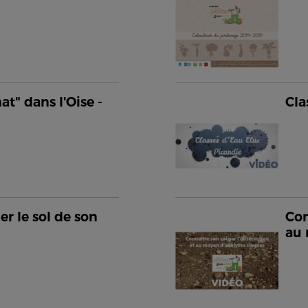
at" dans l'Oise -
Cla
er le sol de son
Con
au 