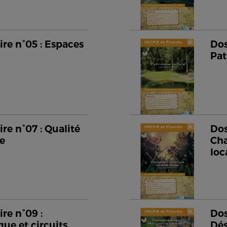
re n°05 : Espaces
Dos
Pat
re n°07 : Qualité
Dos
me
Cha
loc
re n°09 :
Dos
que et circuits
Dés