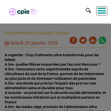
(ALIMENTATION) LA NEWSLETTER #35
Mardi 20 janvier 2026
A regarder : Trop d'aliments ultra-transformés pour les
bébés
A lire : quelles filières impactées par l’accord Mercosur ?
A lire : l’assurance verte, expérimentée auprès de
viticulteurs du sud de la France, permet de les indemniser
au plus juste et de diminuer l’utilisation de pesticides
A lire : une étude qui précise l’impact des prix sur une
alimentation saine et durable pour tous
A écouter : un podcast sur la sécurité sociale alimentaire, et
les nombreuses initiatives qui se multiplient partout en
France
A lire : les steaks végé, produits de l’alimentation ultra