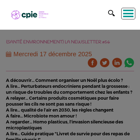
(SANTÉ ENVIRONNEMENT) LA NEWSLETTER #56
Mercredi 17 décembre 2025
A découvrir... Comment organiser un Noël plus écolo ?
A lire... Perturbateurs endocriniens pendant la grossesse :
un risque de troubles du comportement chez les enfants ?
A relayer... Certains produits cosmétiques pour faire
pousser les cils ne sont pas sans risque !
A lire... qualité de l’air en 2030, les règles changent
A faire... Microbiote mon amour !
A regarder... Homo plasticus, l’invasion silencieuse des
microplastiques
A lire... Guide pratique "Livret de survie pour des repas de
famille réussis !"