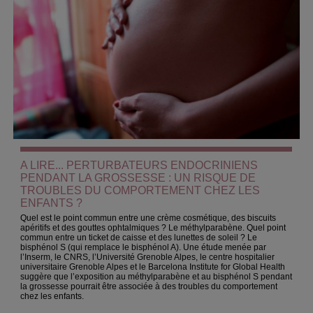
A LIRE... PERTURBATEURS ENDOCRINIENS
PENDANT LA GROSSESSE : UN RISQUE DE
TROUBLES DU COMPORTEMENT CHEZ LES
ENFANTS ?
Quel est le point commun entre une crème cosmétique, des biscuits
apéritifs et des gouttes ophtalmiques ? Le méthylparabène. Quel point
commun entre un ticket de caisse et des lunettes de soleil ? Le
bisphénol S (qui remplace le bisphénol A). Une étude menée par
l’Inserm, le CNRS, l’Université Grenoble Alpes, le centre hospitalier
universitaire Grenoble Alpes et le Barcelona Institute for Global Health
suggère que l’exposition au méthylparabène et au bisphénol S pendant
la grossesse pourrait être associée à des troubles du comportement
chez les enfants.