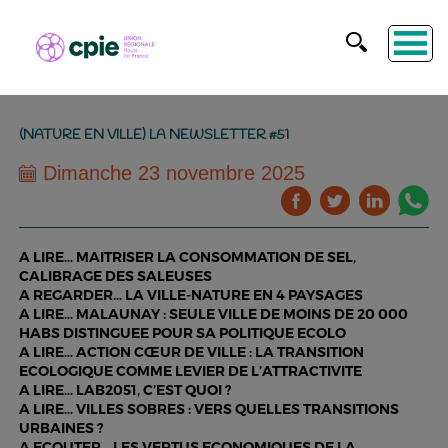
(NATURE EN VILLE) LA NEWSLETTER #51
Dimanche 23 novembre 2025
A LIRE… MAITRISER LA CONSOMMATION DE SEL,
CALIBRAGE DES SALEUSES
A REGARDER… LA VILLE-NATURE EN 4 PAYSAGES
A LIRE… MALAUNAY : SEULE VILLE DE MOINS DE 20 000
HABS DISTINGUEE POUR SA POLITIQUE ECOLO
A LIRE… ACTION CŒUR DE VILLE : LA TRANSITION
ECOLOGIQUE COMME LEVIER DE L’ATTRACTIVITE
A LIRE… LAB2051, C’EST QUOI ?
A LIRE… VILLES SOBRES : VERS QUELLES TRANSITIONS
URBAINES ?
A ECOUTER… LES VERTUS ECONOMIQUES DE LA