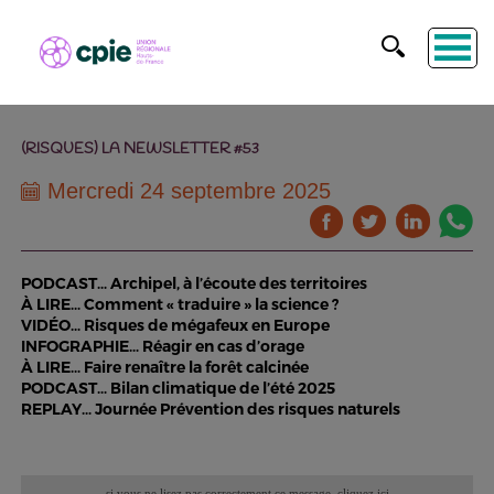
(RISQUES) LA NEWSLETTER #53
Mercredi 24 septembre 2025
PODCAST… Archipel, à l’écoute des territoires
À LIRE… Comment « traduire » la science ?
VIDÉO… Risques de mégafeux en Europe
INFOGRAPHIE… Réagir en cas d’orage
À LIRE… Faire renaître la forêt calcinée
PODCAST… Bilan climatique de l’été 2025
REPLAY… Journée Prévention des risques naturels
si vous ne lisez pas correctement ce message,
cliquez ici