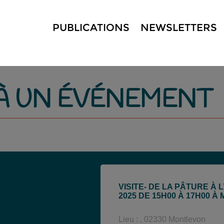
PUBLICATIONS
NEWSLETTERS
 À UN ÉVÉNEMENT
VISITE- DE LA PÂTURE À 
2025 DE 15H00 À 17H00 
Lieu :
,
02330
Montlevon