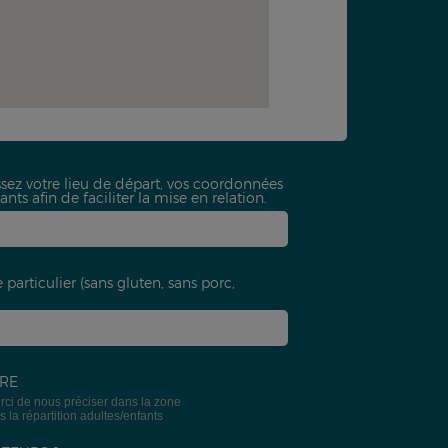
ssez votre lieu de départ, vos coordonnées
nts afin de faciliter la mise en relation.
particulier (sans gluten, sans porc,
IRE
merci de nous préciser dans la zone
la répartition adultes/enfants