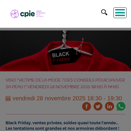
VISIO "VICTIME DE LA MODE ? DES CONSEILS POUR SAUVER
SA PEAU !" VENDREDI 28 NOVEMBRE 2025 18H30 À 19H30
vendredi 28 novembre 2025 18:30 - 19:30
Black Friday, ventes privées, soldes quasi toute l’année...
Les tentations sont grandes et nos armoires débordent !