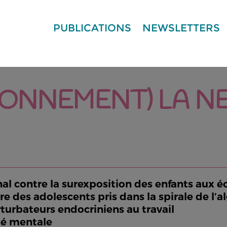
PUBLICATIONS
NEWSLETTERS
RONNEMENT) LA N
onal contre la surexposition des enfants aux é
re des adolescents pris dans la spirale de l’
rturbateurs endocriniens au travail
nté mentale