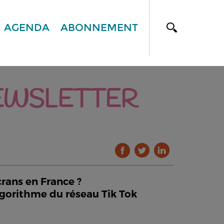
AGENDA
ABONNEMENT
EWSLETTER
crans en France ?
algorithme du réseau Tik Tok