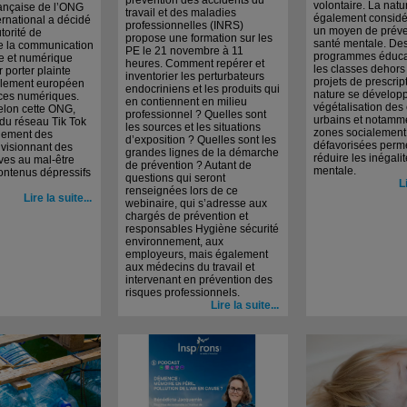
prévention des accidents du
volontaire. La natu
rançaise de l’ONG
travail et des maladies
également consid
rnational a décidé
professionnelles (INRS)
un moyen de préve
utorité de
propose une formation sur les
santé mentale. De
de la communication
PE le 21 novembre à 11
programmes éduca
le et numérique
heures. Comment repérer et
les classes dehors
 porter plainte
inventorier les perturbateurs
projets de prescrip
èglement européen
endocriniens et les produits qui
nature se développ
ices numériques.
en contiennent en milieu
végétalisation des
elon cette ONG,
professionnel ? Quelles sont
urbains et notamm
 du réseau Tik Tok
les sources et les situations
zones socialement
idement des
d’exposition ? Quelles sont les
défavorisées perme
 visionnant des
grandes lignes de la démarche
réduire les inégali
ives au mal-être
de prévention ? Autant de
mentale.
ontenus dépressifs
questions qui seront
L
renseignées lors de ce
Lire la suite...
webinaire, qui s’adresse aux
chargés de prévention et
responsables Hygiène sécurité
environnement, aux
employeurs, mais également
aux médecins du travail et
intervenant en prévention des
risques professionnels.
Lire la suite...