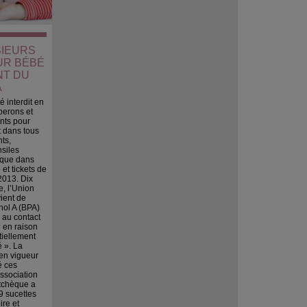
USIEURS
UR BÉBÉ
NT DU
A
é interdit en
berons et
nts pour
 dans tous
ts,
nsiles
i que dans
 et tickets de
 2013. Dix
e, l’Union
ient de
nol A (BPA)
 au contact
« en raison
tiellement
é ». La
en vigueur
é ces
association
tchèque a
9 sucettes
ire et