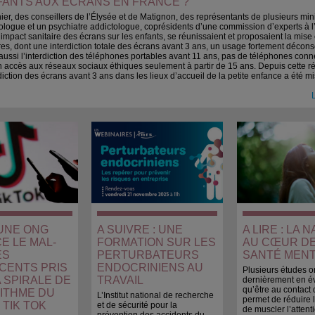
FANTS AUX ÉCRANS EN FRANCE ?
nier, des conseillers de l’Élysée et de Matignon, des représentants de plusieurs mini
logue et un psychiatre addictologue, coprésidents d’une commission d’experts à l’
l’impact sanitaire des écrans sur les enfants, se réunissaient et proposaient la mis
s, dont une interdiction totale des écrans avant 3 ans, un usage fortement déconse
aussi l’interdiction des téléphones portables avant 11 ans, pas de téléphones conn
n accès aux réseaux sociaux éthiques seulement à partir de 15 ans. Depuis cette r
rdiction des écrans avant 3 ans dans les lieux d’accueil de la petite enfance a été m
L
: UNE ONG
A SUIVRE : UNE
A LIRE : LA 
E LE MAL-
FORMATION SUR LES
AU CŒUR DE
ES
PERTURBATEURS
SANTÉ MEN
CENTS PRIS
ENDOCRINIENS AU
Plusieurs études o
 SPIRALE DE
TRAVAIL
dernièrement en é
qu’être au contact 
RITHME DU
L’Institut national de recherche
permet de réduire l
TIK TOK
et de sécurité pour la
de muscler l’attent