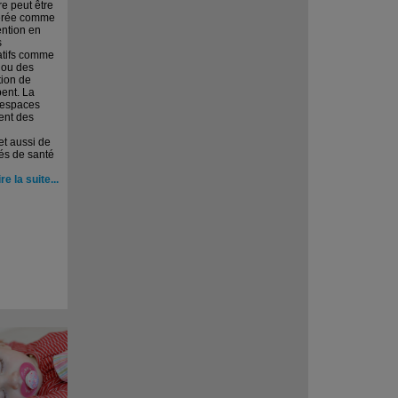
re peut être
érée comme
ntion en
s
tifs comme
 ou des
tion de
ent. La
 espaces
ent des
t aussi de
tés de santé
ire la suite...