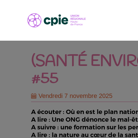
(SANTÉ ENVI
#55
Vendredi 7 novembre 2025
A écouter : Où en est le plan nati
A lire : Une ONG dénonce le mal-êt
A suivre : une formation sur les pe
A lire : la nature au cœur de la sa