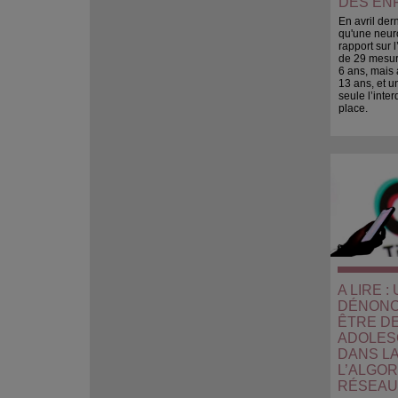
DES EN
En avril der
qu'une neuro
rapport sur 
de 29 mesure
6 ans, mais 
13 ans, et u
seule l’inte
place.
A LIRE 
DÉNONC
ÊTRE D
ADOLES
DANS LA
L’ALGO
RÉSEAU 