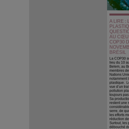
A LIRE : 
PLASTIQ
QUESTI
AU CŒU
COP30 D
NOVEMB
BRÉSIL
La COP30 sur
lieu du 10 
Belem, au Br
membres de 
Nations Uni
notamment l
plastique. L
vue d’un trai
pollution pla
toujours pas
Sa productio
restent une 
considérable
serre, de qu
les efforts 
réduction de
Surtout, les 
débouché du