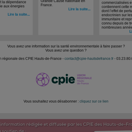
Grande Cause nationale en
nt la dépendance
commercialisées e
France.
ie aux énergies
contiennent cette 
Lire la suite...
dont l’effet de pert
Lire la suite...
endocrinien sur le
immunitaire et rep
connu depuis de tr
nombreuses année
L
Vous avez une information sur la santé environnementale à faire passer ?
Vous avez une question ?
n régionale des CPIE Hauts-de-France -
contact@cpie-hautsdefrance.fr
- 03.23.80.
Vous souhaitez vous désabonner :
cliquez sur ce lien