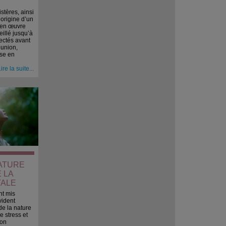
stères, ainsi
origine d’un
e en œuvre
illé jusqu’à
ectés avant
éunion,
ise en
ire la suite...
NATURE
 LA
TALE
nt mis
vident
de la nature
e stress et
ion