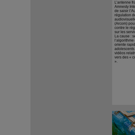
L’antenne f
Amnesty Inte
de saisir l’A
régulation 
audiovisuel
(Arcom) pour
contre le r
sur les serv
La cause : s
l’algorithme
oriente rap
adolescents
vidéos relat
vers des « c
».