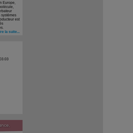
n Europe,
molécule,
urbateur
s systèmes
roducteur est
ès
s.
ire la suite...
03.03