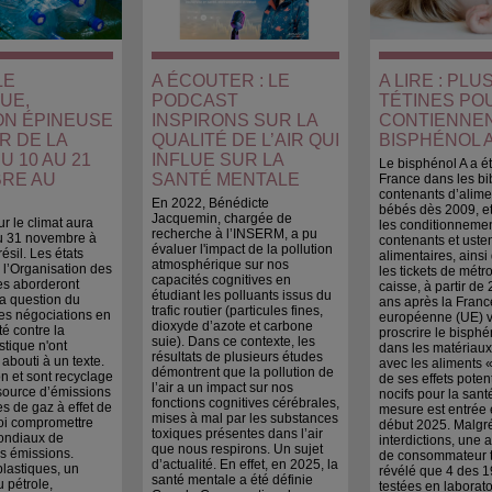
LE
A ÉCOUTER : LE
A LIRE : PL
UE,
PODCAST
TÉTINES PO
ON ÉPINEUSE
INSPIRONS SUR LA
CONTIENNE
R DE LA
QUALITÉ DE L’AIR QUI
BISPHÉNOL 
U 10 AU 21
INFLUE SUR LA
Le bisphénol A a ét
RE AU
SANTÉ MENTALE
France dans les bi
contenants d’alime
En 2022, Bénédicte
bébés dès 2009, et
Jacquemin, chargée de
 le climat aura
les conditionnemen
recherche à l’INSERM, a pu
au 31 novembre à
contenants et uste
évaluer l'impact de la pollution
ésil. Les états
alimentaires, ains
atmosphérique sur nos
l’Organisation des
les tickets de métro
capacités cognitives en
es aborderont
caisse, à partir de
étudiant les polluants issus du
a question du
ans après la Franc
trafic routier (particules fines,
es négociations en
européenne (UE) v
dioxyde d’azote et carbone
té contre la
proscrire le bisphé
suie). Dans ce contexte, les
stique n'ont
dans les matériaux
résultats de plusieurs études
 abouti à un texte.
avec les aliments 
démontrent que la pollution de
n et sont recyclage
de ses effets poten
l’air a un impact sur nos
source d’émissions
nocifs pour la sant
fonctions cognitives cérébrales,
s de gaz à effet de
mesure est entrée 
mises à mal par les substances
oi compromettre
début 2025. Malgr
toxiques présentes dans l’air
mondiaux de
interdictions, une 
que nous respirons. Un sujet
s émissions.
de consommateur 
d’actualité. En effet, en 2025, la
plastiques, un
révélé que 4 des 1
santé mentale a été définie
 pétrole,
testées en laborato