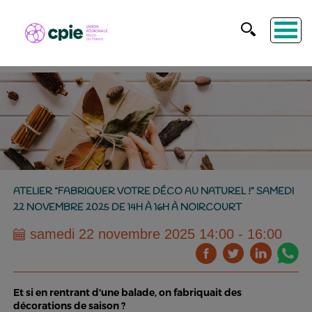
ATELIER "FABRIQUER VOTRE DÉCO AU NATUREL !" SAMEDI
22 NOVEMBRE 2025 DE 14H À 16H À NOIRCOURT
samedi 22 novembre 2025 14:00 - 16:00
Et si en rentrant d'une balade, on fabriquait des
décorations de saison ?