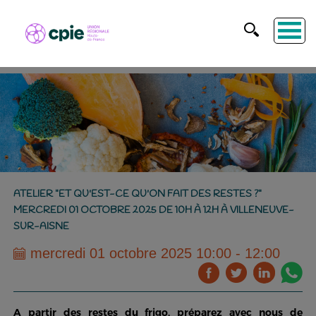
ATELIER "ET QU'EST-CE QU'ON FAIT DES RESTES ?"
MERCREDI 01 OCTOBRE 2025 DE 10H À 12H À VILLENEUVE-
SUR-AISNE
mercredi 01 octobre 2025 10:00 - 12:00
A partir des restes du frigo, préparez avec nous de