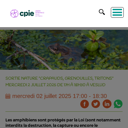
SORTIE NATURE "CRAPAUDS, GRENOUILLES, TRITONS"
MERCREDI 2 JUILLET 2025 DE 17H À 18H30 À VESLUD
mercredi 02 juillet 2025 17:00 - 18:30
Les amphibiens sont protégés par la Loi (sont notamment
interdits la destruction, la capture ou encore le