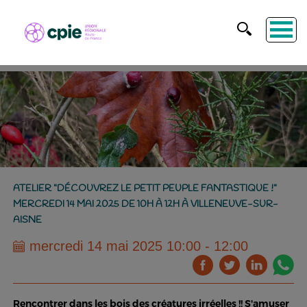
ATELIER "DÉCOUVREZ LE PETIT PEUPLE FANTASTIQUE !"
MERCREDI 14 MAI 2025 DE 10H À 12H À VILLENEUVE-SUR-
AISNE
mercredi 14 mai 2025 10:00 - 12:00
Rencontrer dans les bois des créatures irréelles !! S'amuser