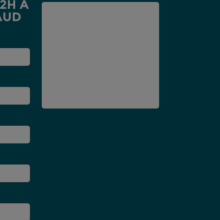
12H À
AUD