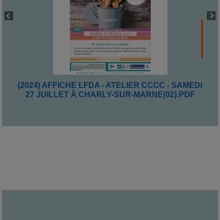
(2024) AFFICHE LFDA - ATELIER CCCC - SAMEDI
27 JUILLET À CHARLY-SUR-MARNE(02).PDF