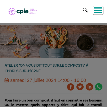
ATELIER "ON VOUS DIT TOUT SUR LE COMPOST !" À
CHARLY-SUR-MARNE
samedi 27 juillet 2024 14:00 - 16:00
Pour faire un bon compost, il faut en connaître ses besoins.
Où le mettre, quels apports y faire, qui fait le travail,