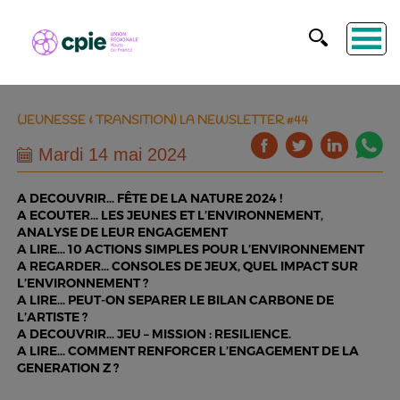
(JEUNESSE & TRANSITION) LA NEWSLETTER #44
Mardi 14 mai 2024
A DECOUVRIR… FÊTE DE LA NATURE 2024 !
A ECOUTER… LES JEUNES ET L’ENVIRONNEMENT,
ANALYSE DE LEUR ENGAGEMENT
A LIRE… 10 ACTIONS SIMPLES POUR L’ENVIRONNEMENT
A REGARDER… CONSOLES DE JEUX, QUEL IMPACT SUR
L’ENVIRONNEMENT ?
A LIRE… PEUT-ON SEPARER LE BILAN CARBONE DE
L’ARTISTE ?
A DECOUVRIR… JEU – MISSION : RESILIENCE.
A LIRE… COMMENT RENFORCER L’ENGAGEMENT DE LA
GENERATION Z ?