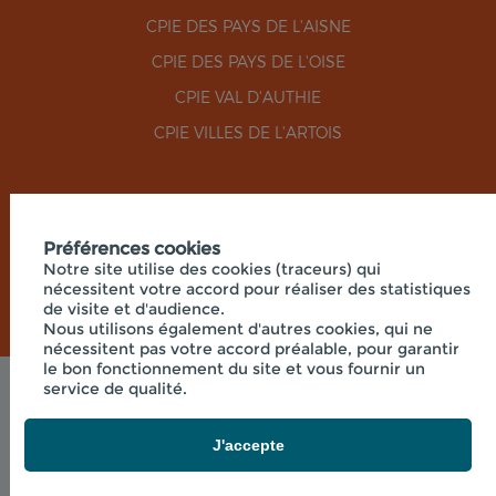
CPIE DES PAYS DE L'AISNE
CPIE DES PAYS DE L'OISE
CPIE VAL D'AUTHIE
CPIE VILLES DE L'ARTOIS
RÉSEAUX SOCIAUX
Préférences cookies
Notre site utilise des cookies (traceurs) qui
nécessitent votre accord pour réaliser des statistiques
de visite et d'audience.
Nous utilisons également d'autres cookies, qui ne
nécessitent pas votre accord préalable, pour garantir
le bon fonctionnement du site et vous fournir un
service de qualité.
Mentions légales
© 2026 - UNION RÉGIONALE DES CPIE HAUTS-DE-
FRANCE - SIÈGE SOCIAL 33 RUE DES VICTIMES DE
J'accepte
COMPORTET, 02000 MERLIEUX-ET-
FOUQUEROLLES FRANCE