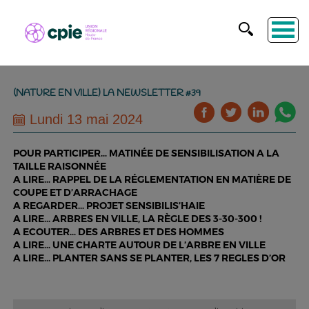
(NATURE EN VILLE) LA NEWSLETTER #39
Lundi 13 mai 2024
POUR PARTICIPER… MATINÉE DE SENSIBILISATION A LA
TAILLE RAISONNÉE
A LIRE… RAPPEL DE LA RÉGLEMENTATION EN MATIÈRE DE
COUPE ET D’ARRACHAGE
A REGARDER… PROJET SENSIBILIS’HAIE
A LIRE… ARBRES EN VILLE, LA RÈGLE DES 3-30-300 !
A ECOUTER… DES ARBRES ET DES HOMMES
A LIRE… UNE CHARTE AUTOUR DE L’ARBRE EN VILLE
A LIRE… PLANTER SANS SE PLANTER, LES 7 REGLES D’OR