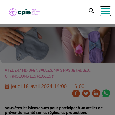
ATELIER "INDISPENSABLES, MAIS PAS JETABLES...
CHANGEONS LES RÈGLES !"
jeudi 18 avril 2024 14:00 - 16:00
Vous êtes les bienvenues pour participer à un atelier de
prévention santé sur les règles, les protections