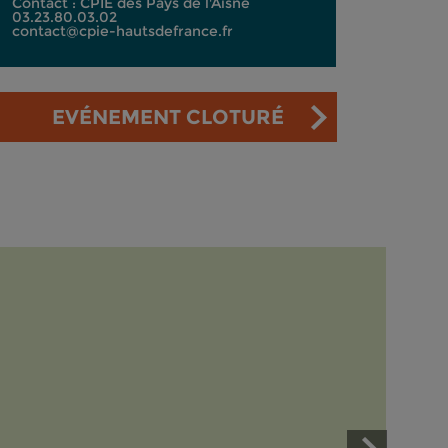
Contact : CPIE des Pays de l'Aisne
03.23.80.03.02
contact@cpie-hautsdefrance.fr
EVÉNEMENT CLOTURÉ