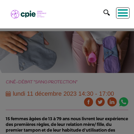
CINÉ-DÉBAT "SANG PROTECTION"
lundi 11 décembre 2023 14:30 - 17:00
15 femmes âgées de 13 à 79 ans nous livrent leur expérience
des premières règles, de leur relation mère/ fille, du
premier tampon et de leur habitude d’utilisation des