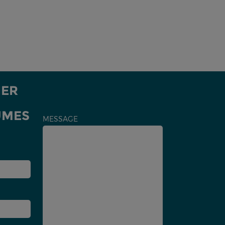
IER
UMES
MESSAGE