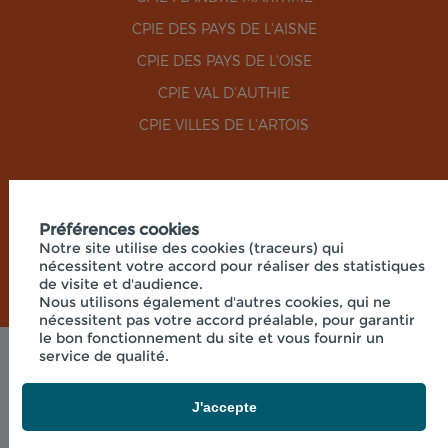
CPIE DES PAYS DE L'AISNE
CPIE DES PAYS DE L'OISE
CPIE VAL D'AUTHIE
CPIE VILLES DE L'ARTOIS
RÉSEAUX SOCIAUX
Préférences cookies
Notre site utilise des cookies (traceurs) qui
nécessitent votre accord pour réaliser des statistiques
de visite et d'audience.
Nous utilisons également d'autres cookies, qui ne
nécessitent pas votre accord préalable, pour garantir
le bon fonctionnement du site et vous fournir un
service de qualité.
Mentions légales
© 2026 - UNION RÉGIONALE DES CPIE HAUTS-DE-
FRANCE - SIÈGE SOCIAL 33 RUE DES VICTIMES DE
J'accepte
COMPORTET, 02000 MERLIEUX-ET-
FOUQUEROLLES FRANCE