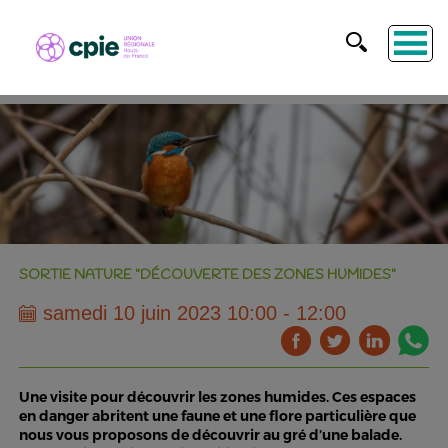
SORTIE NATURE "DÉCOUVERTE DES ZONES HUMIDES"
samedi 10 juin 2023 10:00 - 12:00
Une visite pour découvrir les zones humides. Ces espaces
en danger abritent une faune et une flore particulière que
nous vous proposons de découvrir au gré d’une balade.