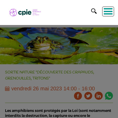
SORTIE NATURE "DÉCOUVERTE DES CRAPAUDS,
GRENOUILLES, TRITONS"
vendredi 26 mai 2023 14:00 - 16:00
Les amphibiens sont protégés par la Loi (sont notamment
interdits la destruction, la capture ou encore le