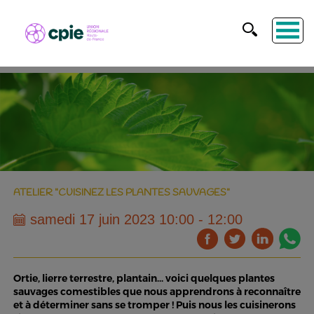
ATELIER "CUISINEZ LES PLANTES SAUVAGES"
samedi 17 juin 2023 10:00 - 12:00
Ortie, lierre terrestre, plantain... voici quelques plantes
sauvages comestibles que nous apprendrons à reconnaître
et à déterminer sans se tromper ! Puis nous les cuisinerons