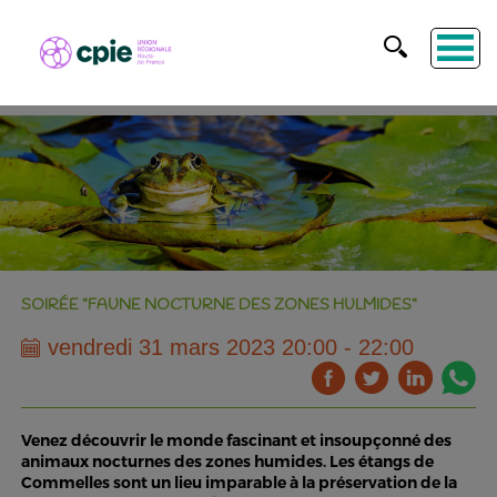
SOIRÉE "FAUNE NOCTURNE DES ZONES HULMIDES"
vendredi 31 mars 2023 20:00 - 22:00
Venez découvrir le monde fascinant et insoupçonné des
animaux nocturnes des zones humides. Les étangs de
Commelles sont un lieu imparable à la préservation de la