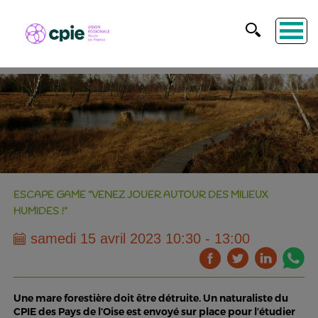
ESCAPE GAME "VENEZ JOUER AUTOUR DES MILIEUX
HUMIDES !"
samedi 15 avril 2023 10:30 - 13:00
Une mare forestière doit être détruite. Un naturaliste du
CPIE des Pays de l’Oise est envoyé sur place pour l’étudier