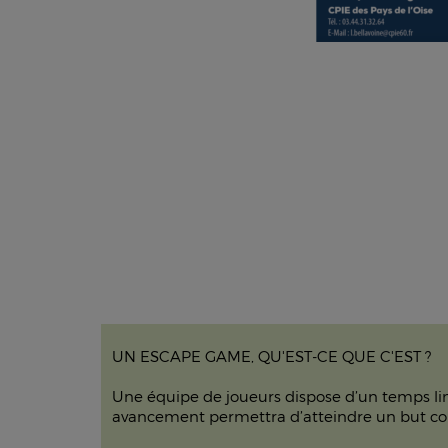
UN ESCAPE GAME, QU'EST-CE QUE C'EST ?
Une équipe de joueurs dispose d’un temps limit
avancement permettra d’atteindre un but 