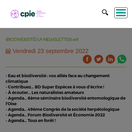
(BIODIVERSITÉ) LA NEWSLETTER #31
Vendredi 23 septembre 2022
- Eau et biodiversité : vos alliés face au changement
climatique
- Contribuez... BD Super Espèces à vous d'écrire !
- À écouter... Les naturalistes amateurs
- Agenda... 6ème séminaire biodiversité entomologique de
l'Oise
- Agenda... 49ème Congrès de la société herpétologique
- Agenda... Forum Biodiversité et Économie 2022
- Agenda... Tous en forêt !