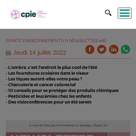
(SANTÉ ENVIRONNEMENT) LA NEWSLETTER #35
Jeudi 14 juillet 2022
- L'ombre, c'est l'endroit le plus cool de l'été
- Les fournitures scolaires dans le viseur
- Les tiques auront-elles votre peau ?
- Charcuterie et cancer colorectal
- 10 conseils pour se protéger des produits chimiques
- Pesticides et leucémies chez les enfants
- Des visioconférences pour un été serein
si vous ne lisez pas correctement ce message,
cliquez ici